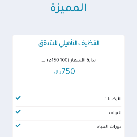
المميزة
التنظيف التأهيلي للشقق
بداية الأسعار (100-150م) بــــ
750
ريال
الأرضيات
النوافذ
دورات المياه